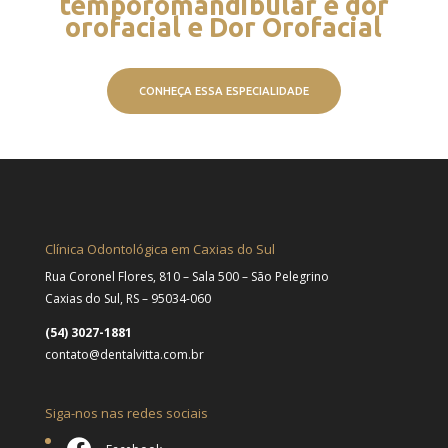
temporomandibular e dor
orofacial e Dor Orofacial
CONHEÇA ESSA ESPECIALIDADE
Clínica Odontológica em Caxias do Sul
Rua Coronel Flores, 810 – Sala 500 – São Pelegrino
Caxias do Sul, RS – 95034-060
(54) 3027-1881
contato@dentalvitta.com.br
Siga-nos nas redes sociais