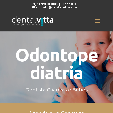
54 99100-0045 | 3027-1881
contato@dentalvitta.com.br
Odontope
diatria
Dentista Crianças e Bebês