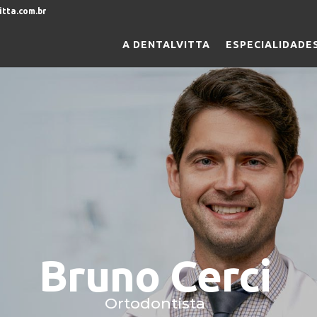
tta.com.br
A DENTALVITTA
ESPECIALIDADE
Bruno Cerci
Ortodontista