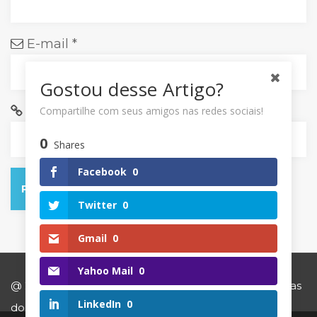
E-mail
*
Gostou desse Artigo?
Site
Compartilhe com seus amigos nas redes sociais!
0
Shares
Facebook
0
Twitter
0
Gmail
0
Yahoo Mail
0
@ 2018 | Dental Vitta - Clínica Odontológica em Caxias
LinkedIn
0
do Sul